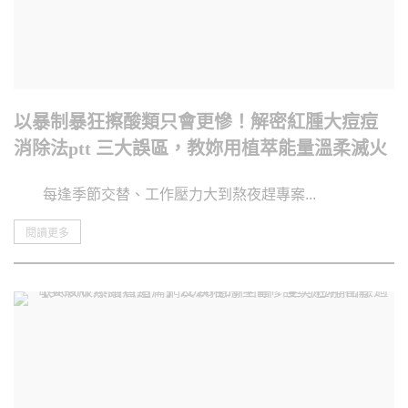
以暴制暴狂擦酸類只會更慘！解密紅腫大痘痘
消除法ptt 三大誤區，教妳用植萃能量溫柔滅火
每逢季節交替、工作壓力大到熬夜趕專案...
閱讀更多