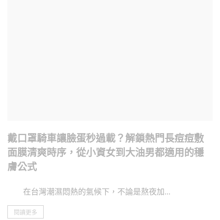
戴口罩騎車讓臉蛋秒過載？解鎖熱門長痘痘敷
面膜清爽時序，從小資女到大油男都適用的穩
膚公式
在台灣潮濕悶熱的氣候下，不論是熬夜加...
閱讀更多