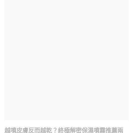
越噴皮膚反而越乾？終極解密保濕噴霧推薦兩