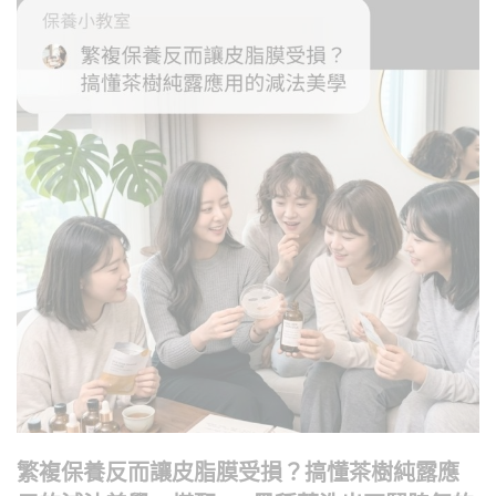
繁複保養反而讓皮脂膜受損？搞懂茶樹純露應