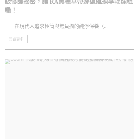
級修護祕密，讓 RA黑種草帶妳遠離換季乾燥粗
糙！
在現代人追求極簡與無負擔的純淨保養（...
閱讀更多