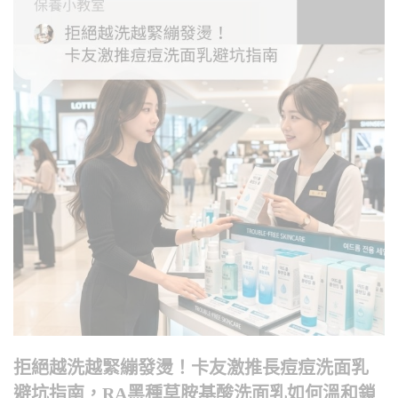
拒絕越洗越緊繃發燙！卡友激推長痘痘洗面乳
避坑指南，RA黑種草胺基酸洗面乳如何溫和鎖