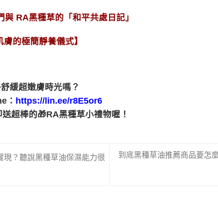
們與 RA黑種草的「和平共處日記」
肌膚的極簡靜養儀式
】
淨舒緩超嫩膚時光嗎？
ne
：
https://lin.ee/r8E5or6
即送超棒的
🎁
RA
黑種草小禮物喔！
到底黑種草油推薦商品要怎
實現？聽說黑種草油保濕能力很