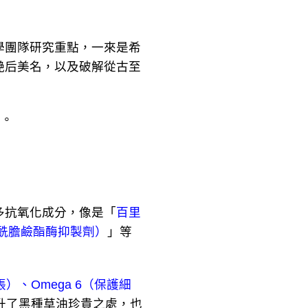
團隊研究重點，一來是希
艷后美名，以及破解從古至
去。
抗氧化成分，像是「
百里
酰膽鹼酯酶抑製劑）
」等
）、Omega 6（保護細
升了黑種草油珍貴之處，也