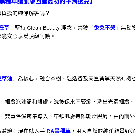
A黑種草讓肌膚回歸最初的平滑透亮】
負擔的純淨解答嗎？
種草
」堅持 Clean Beauty 理念，榮獲「
兔兔不哭
」無動
都能安心享受頂級呵護。
種草油
」為核心，融合茶樹、迷迭香及天竺葵等天然有機
：
細緻泡沫溫和親膚，洗後保水不緊繃，洗出光滑細緻、
：
雙重保濕密集導入，帶領肌膚遠離乾燥脫屑，由內而外
擔體驗！現在就入手
RA黑種草
，用大自然的純淨能量好