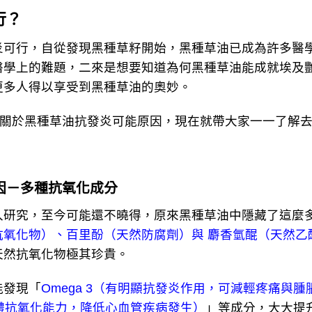
行？
行，自從發現黑種草籽開始，黑種草油已成為許多醫學
醫學上的難題，二來是想要知道為何黑種草油能成就埃及
更多人得以享受到黑種草油的奧妙。
關於黑種草油抗發炎可能原因，現在就帶大家一一了解
因－多種抗氧化成分
究，至今可能還不曉得，原來黑種草油中隱藏了這麼多
抗氧化物）、百里酚（天然防腐劑）與 麝香氫醌（天然乙
天然抗氧化物極其珍貴。
發現「
Omega 3（有明顯抗發炎作用，可減輕疼痛與腫脹
加人體抗氧化能力，降低心血管疾病發生）
」等成分，大大提