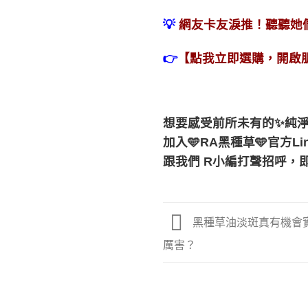
💡
網友卡友淚推！聽聽她
👉
【
點我立即選購，開啟
想要感受前所未有的
✨
純
加入
🩵
RA
黑種草
🩵
官方
Li
跟我們
R
小編打聲招呼，
黑種草油淡斑真有機會
厲害？