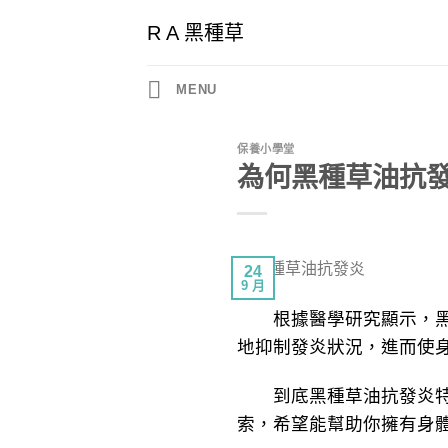
Skip
R A 黑種草
to
content
MENU
保養小學堂
為何黑種草油抗
24
9 月
根據醫學研究顯示，黑種
地抑制發炎狀況，進而使
到底黑種草油抗發炎特色
索，希望能幫助你擁有身