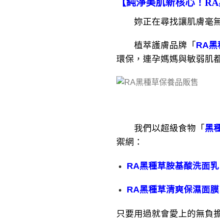
【純淨美肌新核心！R
妳正在尋找讓肌膚毫無
植萃護膚品牌「
RA黑
環保，連孕媽媽與敏弱肌
我們以超級食物「
黑
禦網：
RA黑種草胺基酸洗面乳
RA黑種草清爽保濕面膜
只要用過就會愛上的無負