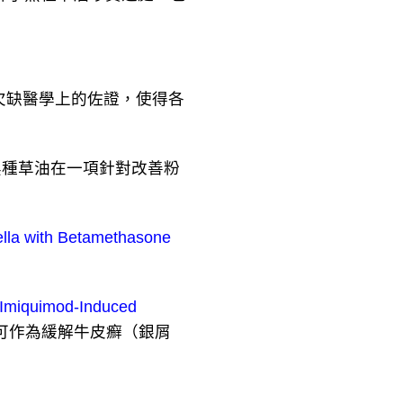
缺醫學上的佐證，使得各
黑種草油在一項針對改善粉
gella with Betamethasone
n Imiquimod-Induced
可作為緩解牛皮癬（銀屑