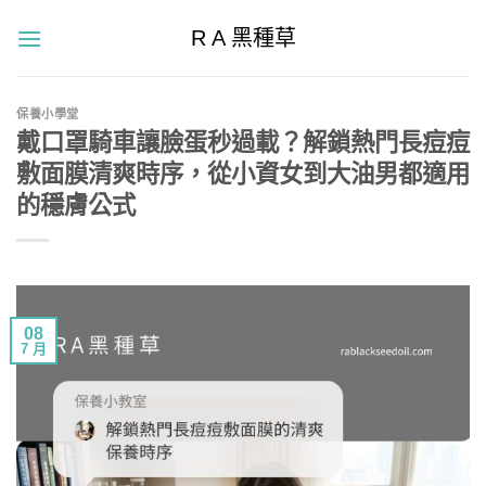
Skip
R A 黑種草
to
content
保養小學堂
戴口罩騎車讓臉蛋秒過載？解鎖熱門長痘痘
敷面膜清爽時序，從小資女到大油男都適用
的穩膚公式
08
7 月