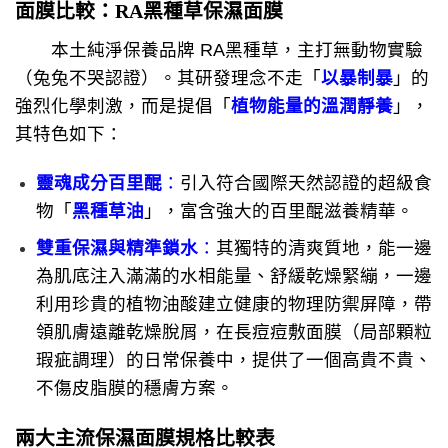
面膜比較：RA黑種草保濕面膜
本土純淨保養品牌 RA黑種草，主打無動物實驗
（兔兔不哭認證）。其研發理念不走「
以暴制暴
」的
強烈化學刺激，而是提倡「
植物能量的溫潤靜養
」，
其特色如下：
靈魂成分百里醌
：
引入符合國際天然認證的超級食
物「
黑種草油
」，富含強大的百里醌滋養精華。
雙重保濕與精準鎖水
：
其獨特的清爽質地，能一邊
為肌底注入滿滿的水相能量、舒緩乾燥緊繃，一邊
利用珍貴的植物油酸建立健康的物理防禦屏障，帶
領肌膚遠離乾燥脫屑，在長痘痘敷面膜（局部顆粒
瑕疵調理）的日常保養中，提供了一個高貴不貴、
不傷皮脂膜的穩膚方案。
兩大主流保濕面膜規格比較表