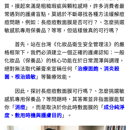
質，摸起來滿是粗糙瑕疵與顆粒感時，許多消費者最
常遇到的護膚盲點，莫過於不斷尋找各種方法緩解痘
痘問題，例如：長痘痘敷面膜是否可行？、怎麼挑選
敏感肌專用保養品？等等，但這樣做真的可行嗎？
首先，站在台灣《化妝品衛生安全管理法》的嚴
格框架下，我們必須建立一個正確的護膚認知：一般
化妝品（保養品）的核心功能在於日常潤澤與調理，
絕對無法取代藥膏來宣稱任何「
治
療面皰、消炎殺
菌、根治過敏
」等醫療效能。
因此，探討長痘痘敷面膜可行嗎？、怎麼挑選敏
感肌專用保養品？等問題時，其答案並非指面膜能幫
你「
消痘
」，而是取決於你此時敷面膜的「
成分純淨
度、敷用時機與護膚目的
」。