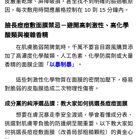
皮嚴重乾燥、屏障破損，甚至找不到明確的臉過敏原
因，每次敷用時間應嚴格控制在 10 到 15 分鐘內。
臉長痘痘敷面膜禁忌－
避開高刺激性、高化學
酸類與複雜香精
在肌膚脆弱鬧脾氣時，千萬不要盲目跟風購買添
加了高濃度化學酸類、人工色素、化學防腐劑或大量
香精的面膜企圖「
以暴制暴
」。
這些刺激性化學物質在面膜的密閉加壓下，極易
對脆弱的皮脂膜造成二次物理性傷害。
成分黨的純淨選品課：教大家如何挑選長痘痘面膜
想要在膚況暴走季安全渡過，學會看懂成分表、
挑選對肌膚零負擔的防護網至關重要，以下教大家如
何挑選長痘痘敷面膜（改善局部粗糙顆粒）的黃金心