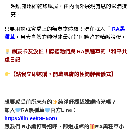
領肌膚遠離乾燥脫屑，由內而外展現有感的澎潤提
亮。
只要用過就會愛上的無負擔體驗！現在就入手
RA黑
種草
，用大自然的純淨能量好好呵護妳的精緻臉蛋。
網友卡友淚推！聽聽她們與 RA黑種草的「和平共
處日記」
【
點我立即選購，開啟肌膚的極簡靜養儀式
】
想要感受前所未有的
純淨舒緩超嫩膚時光嗎？
加入
RA
黑種草
官方
Line
：
https://lin.ee/r8E5or6
跟我們
R
小編打聲招呼，即送超棒的
RA
黑種草小