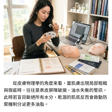
從皮膚物理學的角度來看，當肌膚出現局部粗糙
與瑕疵時，往往是表皮屏障破損、油水失衡的警訊，
此時若盲目斷絕所有水分，乾涸的肌底反而會啟動防
禦機制分泌更多油脂。