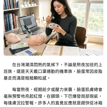
在台灣潮濕悶熱的氣候下，不論是熬夜加班的上
班族，還是天天戴口罩通勤的機車族，臉蛋常因皮脂
暴走而滿是粗糙顆粒感。
每當熬夜、經期前夕或壓力來襲，臉蛋肌膚總會
毫無預警地亮起紅燈，在額頭、下巴爆發局部瑕疵，
每逢膚況拉警報，許多人的直覺反應就是趕快從冰箱