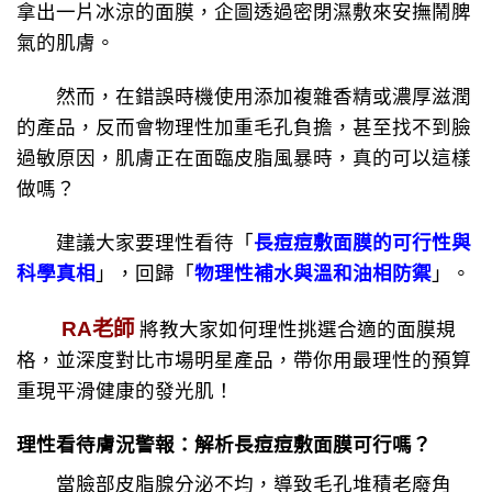
拿出一片冰涼的面膜，企圖透過密閉濕敷來安撫鬧脾
氣的肌膚。
然而，在錯誤時機使用添加複雜香精或濃厚滋潤
的產品，反而會物理性加重毛孔負擔，甚至找不到臉
過敏原因，肌膚正在面臨皮脂風暴時，真的可以這樣
做嗎？
建議大家要理性看待「
長痘痘敷面膜的可行性與
科學真相
」，回歸「
物理性補水與溫和油相防禦
」。
RA老師
將教大家如何理性挑選合適的面膜規
格，並深度對比市場明星產品，帶你用最理性的預算
重現平滑健康的發光肌！
理性看待膚況警報：解析長痘痘敷面膜可行嗎？
當臉部皮脂腺分泌不均，導致毛孔堆積老廢角