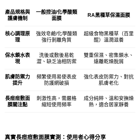
一般控油/化學酸類
產品規格與
RA
黑種草保濕面膜
面膜
護膚機制
超級食物黑種草（百里
核心調理原
強效皂鹼/化學酸類
醌）溫潤滋養
理
強行剝離角質
保水鎖水表
洗後或敷後易乾
雙重保濕、密集鎖水、
現
澀、缺乏油相防禦
遠離乾燥脫屑
肌膚防禦力
頻繁使用易使表皮
強化表皮防禦力、對抗
提升
防護網破損
肌膚老化
長痘痘敷面
刺激性高，需嚴格
成分純粹、溫和安撫燥
膜關注點
縮短使用頻率
熱，適合居家靜養
真實長痘痘敷面膜實測：使用者心得分享