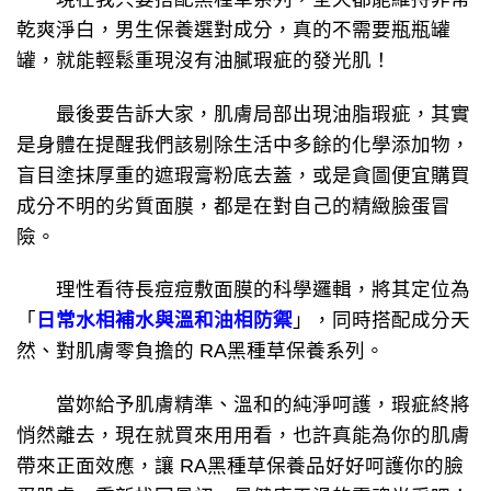
乾爽淨白，男生保養選對成分，真的不需要瓶瓶罐
罐，就能輕鬆重現沒有油膩瑕疵的發光肌！
最後要告訴大家，肌膚局部出現油脂瑕疵，其實
是身體在提醒我們該剔除生活中多餘的化學添加物，
盲目塗抹厚重的遮瑕膏粉底去蓋，或是貪圖便宜購買
成分不明的劣質面膜，都是在對自己的精緻臉蛋冒
險。
理性看待長痘痘敷面膜的科學邏輯，將其定位為
「
日常水相補水與溫和油相防禦
」，同時搭配成分天
然、對肌膚零負擔的 RA黑種草保養系列。
當妳給予肌膚精準、溫和的純淨呵護，瑕疵終將
悄然離去，現在就買來用用看，也許真能為你的肌膚
帶來正面效應，讓 RA黑種草保養品好好呵護你的臉