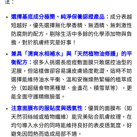
法：
選擇基底成分極簡、純淨保養認證產品：
成分表越
短越好，優先選擇無化學香精、無酒精、無刺激性
防腐劑的配方，剔除生活中多餘的化學添加物與負
擔，對於肌膚終究是好事！
兼具「清爽水相補水」與「天然植物油修護」的平
衡配方：
很多人挑選長痘痘敷面膜只敢選控油型的
泥膜，但這樣做卻容易讓皮膚過度乾澀，這時不妨
選擇能維持油水平衡、溫和安撫燥熱緊繃的植萃成
分（如超級食物黑種草、金盞花、積雪草等），更
能全面守護精緻臉蛋。
注意面膜布的服貼度與透氣性
：
優質的面膜布（如
天然羽絲絨或植物纖維）能完美貼合肌膚紋理，在
均勻導入水分的同時能維持良好的表皮透氣度，好
避免因悶熱而造成局部不適。