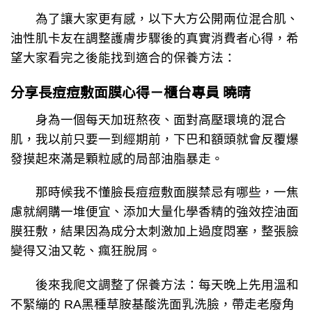
為了讓大家更有感，以下大方公開兩位混合肌、
油性肌卡友在調整護膚步驟後的真實消費者心得，希
望大家看完之後能找到適合的保養方法：
分享長痘痘敷面膜心得－櫃台專員 曉晴
身為一個每天加班熬夜、面對高壓環境的混合
肌，我以前只要一到經期前，下巴和額頭就會反覆爆
發摸起來滿是顆粒感的局部油脂暴走。
那時候我不懂臉長痘痘敷面膜禁忌有哪些，一焦
慮就網購一堆便宜、添加大量化學香精的強效控油面
膜狂敷，結果因為成分太刺激加上過度悶塞，整張臉
變得又油又乾、瘋狂脫屑。
後來我爬文調整了保養方法：每天晚上先用溫和
不緊繃的 RA黑種草胺基酸洗面乳洗臉，帶走老廢角