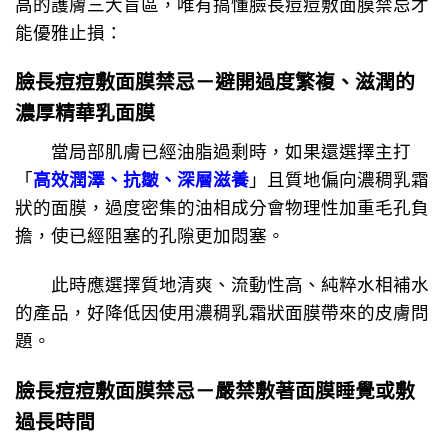
高的護膚三大盲區，唯有搞懂臉長痘痘敷面膜禁忌才
能優雅止損：
臉長痘痘敷面膜禁忌－
避開過度繁複、滋潤的
濃厚精華乳面膜
當局部肌膚已經油脂過剩時，如果還選擇主打
「
高效潤澤、抗皺、深層滋養
」且質地偏向濃稠乳霜
狀的面膜，過度密集的油相成分會物理性加重毛孔負
擔，使已經阻塞的孔隙更加悶塞。
此時應選擇質地清爽、流動性高、純粹水相補水
的產品，好降低因使用濃稠乳霜狀面膜帶來的皮膚問
題。
臉長痘痘敷面膜禁忌－
嚴禁敷著面膜睡覺或敷
過長時間