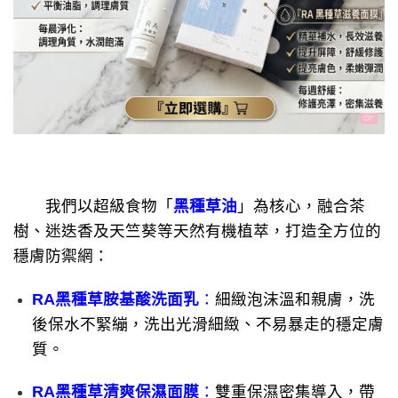
我們以超級食物「
黑種草油
」為核心，融合茶
樹、迷迭香及天竺葵等天然有機植萃，打造全方位的
穩膚防禦網：
RA黑種草胺基酸洗面乳
：
細緻泡沫溫和親膚，洗
後保水不緊繃，洗出光滑細緻、不易暴走的穩定膚
質。
RA黑種草清爽保濕面膜
：
雙重保濕密集導入，帶