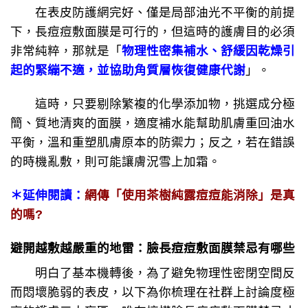
在表皮防護網完好、僅是局部油光不平衡的前提
下，長痘痘敷面膜是可行的，但這時的護膚目的必須
非常純粹，那就是「
物理性密集補水、舒緩因乾燥引
起的緊繃不適，並協助角質層恢復健康代謝
」。
這時，只要剔除繁複的化學添加物，挑選成分極
簡、質地清爽的面膜，適度補水能幫助肌膚重回油水
平衡，溫和重塑肌膚原本的防禦力；反之，若在錯誤
的時機亂敷，則可能讓膚況雪上加霜。
＊延伸閱讀：
網傳「使用茶樹純露痘痘能消除」是真
的嗎?
避開越敷越嚴重的地雷：臉長痘痘敷面膜禁忌有哪些
明白了基本機轉後，為了避免物理性密閉空間反
而悶壞脆弱的表皮，以下為你梳理在社群上討論度極