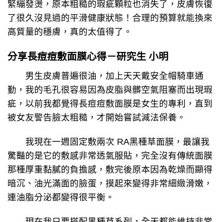
緊繃發燙，原本粗糙的瑕疵顆粒也消失了，皮膚恢復
了很久沒見過的平滑健康狀態！合理的預算就能換來
高質量的穩膚，真的太值得了。
分享長痘痘敷面膜心得－研究生 小明
男生皮膚普遍很油，加上天天戴安全帽騎車通
勤，我的毛孔很容易因為皮脂與髒空氣阻塞而出現瑕
疵，以前我都覺得長痘痘敷面膜是女生的專利，直到
被女友警告臉太粗糙，才開始嘗試減法保養。
我現在一週固定敷兩次 RA黑種草面膜，最讓我
驚豔的是它的敷感非常透氣服貼，完全沒有傳統面膜
那種厚重黏膩的負擔感，敷完後原本因為乾燥而顯得
暗沉、油光滿面的臉蛋，摸起來變得非常細緻滑嫩，
連油脂分泌都變得很平衡。
現在我只要搭配黑種草系列，全天都能維持非常