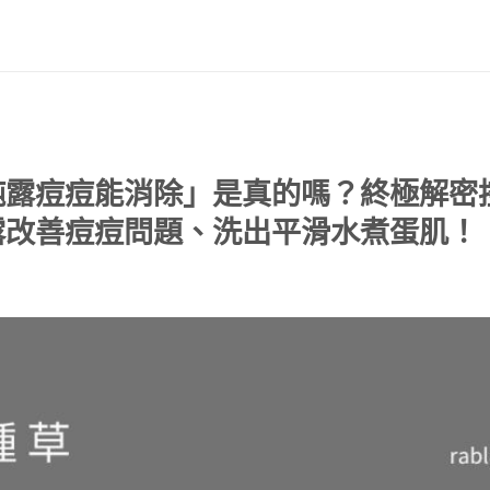
純露痘痘能消除」是真的嗎？終極解密
露改善痘痘問題、洗出平滑水煮蛋肌！