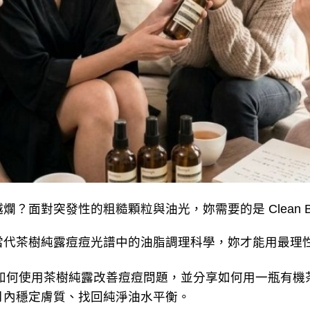
對突發性的粗糙顆粒與油光，妳需要的是 Clean Be
茶樹純露痘痘光譜中的油脂調理科學，妳才能用最理
如何使用茶樹純露改善痘痘問題，並分享如何用一瓶有機茶
月內穩定膚質、找回純淨油水平衡。