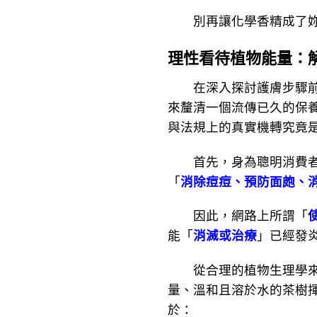
別再讓化學香精成了妳的
理性看待植物能量：
在深入探討護膚步驟前，
來釐清一個流傳已久的保
與法規上的真實機轉究竟
首先，身為聰明消費者必
「
消除痘痘、預防面皰、
因此，網路上所謂「
能「
消滅或治療
」已經發
從合理的植物生理學來解
量、溫和且溶於水的茶樹
於：