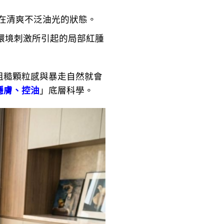
持在清爽不泛油光的狀態。
環境刺激所引起的局部紅腫
糙顆粒感與暴走自然就會
穩膚、控油
」底層科學。