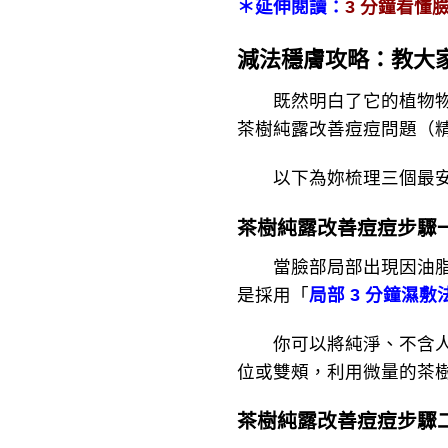
＊延伸閱讀：
3 分鐘看懂
減法穩膚攻略：教大
既然明白了它的植物物理
茶樹純露改善痘痘問題（
以下為妳梳理三個最安全
茶樹純露改善痘痘步驟
當臉部局部出現因油脂分
是採用「
局部 3 分鐘濕敷
你可以將純淨、不含人工
位或雙頰，利用微量的茶
茶樹純露改善痘痘步驟