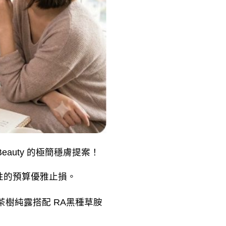
auty 的極簡穩膚提案！
性的預算優雅止損。
樹純露搭配 RA黑種草胺