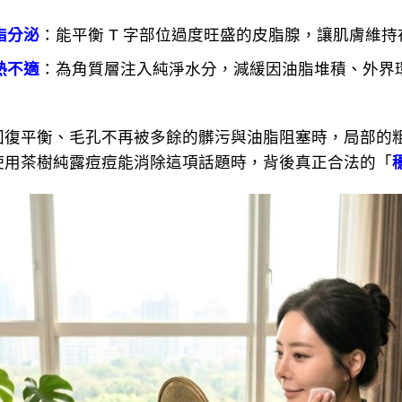
脂分泌
：能平衡 T 字部位過度旺盛的皮脂腺，讓肌膚維
熱不適
：為角質層注入純淨水分，減緩因油脂堆積、外界
平衡、毛孔不再被多餘的髒污與油脂阻塞時，局部的粗
使用茶樹純露痘痘能消除這項話題時，背後真正合法的「