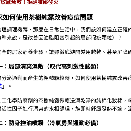
臉敏感急救！拒絕臉部發火
家如何使用茶樹純露改善痘痘問題
調理機轉，那麼在日常生活中，我們該如何建立正確的
精準來說，是改善因油脂阻塞引起的局部瑕疵顆粒）？
的居家靜養步驟，讓妳徹底避開越用越乾、甚至屏障
一：局部清爽濕敷（取代高刺激性酸類）
泌過剩而產生的粗糙顆粒時，如何使用茶樹純露改善痘
法
」。
化學防腐劑的茶樹純露徹底浸濕乾淨的純棉化妝棉，精準
樹活性因子進行清爽的水相調理，能即時舒緩發熱不適，
二：隨身控油噴霧（冷氣房與通勤必備）