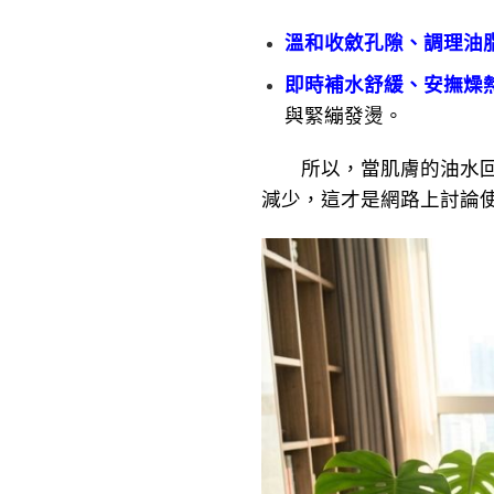
溫和收斂孔隙
、調理油
即時補水舒緩
、安撫燥
與緊繃發燙。
所以，當肌膚的油水回復
減少，這才是網路上討論