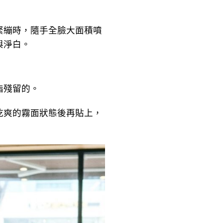
繃時，隨手全臉大面積噴
與淨白。
脂殘留的。
爽的霧面狀態後再貼上，