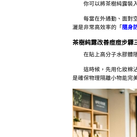
你可以將茶樹純露裝入
每當在外通勤、面對空污
灑是非常高效率的「
隨身
茶樹純露改善痘痘步驟
在貼上高分子水膠體隱形
這時候，先用化妝棉沾取
是確保物理隔離小物能完