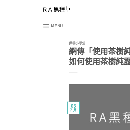
Skip
R A 黑種草
to
content
MENU
保養小學堂
網傳「使用茶樹
如何使用茶樹純
05
7 月