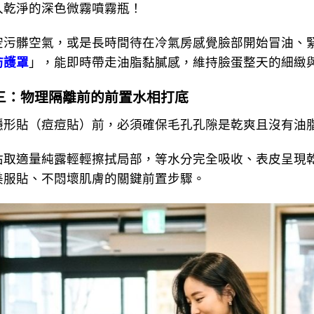
乾淨的深色微霧噴霧瓶！
髒空氣，或是長時間待在冷氣房感覺臉部開始冒油、緊
防護罩
」，能即時帶走油脂黏膩感，維持臉蛋整天的細緻
三：物理隔離前的前置水相打底
貼（痘痘貼）前，必須確保毛孔孔隙是乾爽且沒有油
適量純露輕輕擦拭局部，等水分完全吸收、表皮呈現乾
美服貼、不悶壞肌膚的關鍵前置步驟。