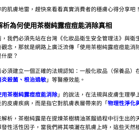
肌膚地雷，趕快來看看真實消費者的穩膚心得分享吧
解析為何使用茶樹純露痘痘能消除真相
我們必須先站在台灣《化妝品衛生安全管理法》與衛生
養觀念，那就是網路上廣泛流傳「使用茶樹純露痘痘能消
是什麼？
須建立一個正確的法規認知：一般化妝品（保養品）在
消炎殺菌、根治過敏
」等醫療效能。
使用茶樹純露痘痘能消除
」的說法，在法規與皮膚生理學
炎的皮膚疾病，而是指它對肌膚表層帶來的「
物理性淨化
析，茶樹純露是在提煉茶樹精油蒸餾過程中衍生出的天
揮發性活性因子，當我們將其噴灑在肌膚上時，這些天然