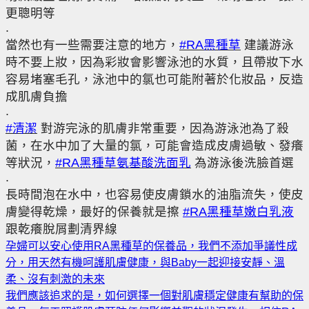
更聰明等
.
當然也有一些需要注意的地方，
#RA黑種草
建議游泳
時不要上妝，因為彩妝會影響泳池的水質，且帶妝下水
容易堵塞毛孔，泳池中的氯也可能附著於化妝品，反造
成肌膚負擔
.
#清潔
對游完泳的肌膚非常重要，因為游泳池為了殺
菌，在水中加了大量的氯，可能會造成皮膚過敏、發癢
等狀況，
#RA黑種草氨基酸洗面乳
為游泳後洗臉首選
.
長時間泡在水中，也容易使皮膚鎖水的油脂流失，使皮
膚變得乾燥，最好的保養就是擦
#RA黑種草嫩白乳液
跟乾癢脫屑劃清界線
孕婦可以安心使用RA黑種草的保養品，我們不添加爭議性成
分，用天然有機呵護肌膚健康，與Baby一起迎接安靜、溫
柔、沒有刺激的未來
我們應該追求的是，如何選擇一個對肌膚穩定健康有幫助的保