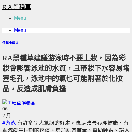
Skip
R A 黑種草
to
content
Menu
Menu
保養小學堂
RA黑種草建議游泳時不要上妝，因為彩
妝會影響泳池的水質，且帶妝下水容易堵
塞毛孔，泳池中的氯也可能附著於化妝
品，反造成肌膚負擔
06
2 月
#游泳
有許多令人驚訝的好處，像是改善心理健康、有
助減緩生理期的疼痛、增加肌肉質量、幫助睡眠、讓人