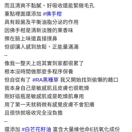
而且清爽不黏膩、好吸收還能緊緻毛孔
重點裡面還添加
#
佛手柑
具有殺菌及平衡油脂分泌的作用
因佛手柑是清新淡雅的果香味
擦在臉上味道直接撲鼻
但卻讓人感到放鬆、正能量滿滿
–
像我一整天上班其實到家都很累了
根本沒時間做那麼多程序保養
但自從有了
#
RA黑種草
我又開始找到偷懶的藉口
我本身自己是敏感肌且皮膚也很乾燥
剛好這瓶是敏感肌或是乾燥肌專用
用了第一天就稍微有感覺皮膚不會犯癢
且很快就吸收完全沒負擔
–
還添加
#
白芒花籽油
富含大量維他命E抗氧化成份