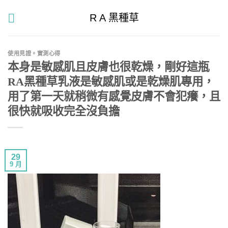
Skip
R A 黑種草
to
content
使用見證。實測心得
本身是敏感肌且皮膚也很乾燥，剛好這瓶
RA黑種草乳液是敏感肌或是乾燥肌專用，
用了第一天就稍微有感覺皮膚不會犯癢，且
很快就吸收完全沒負擔
29
9 月