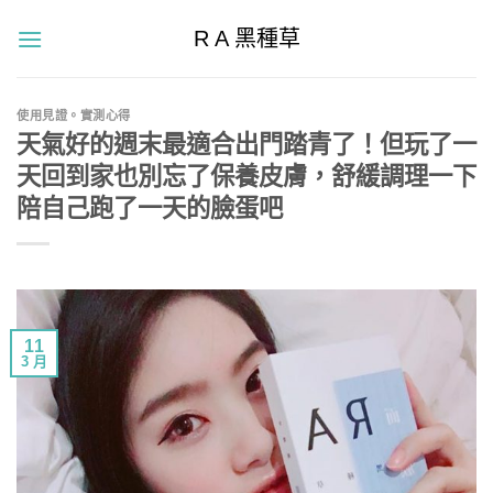
Skip
R A 黑種草
to
content
使用見證。實測心得
天氣好的週末最適合出門踏青了！但玩了一
天回到家也別忘了保養皮膚，舒緩調理一下
陪自己跑了一天的臉蛋吧
11
3 月