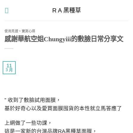
Skip
R A 黑種草
to
content
使用見證。實測心得
感謝華航空姐Chungyiii的敷臉日常分享文
11
3 月
” 收到了敷臉試用面膜，
基於好奇心以及愛買面膜囤貨的本性就立馬答應了
上網做了一些功課，
這是一家新的台灣品牌RA黑種草面膜，