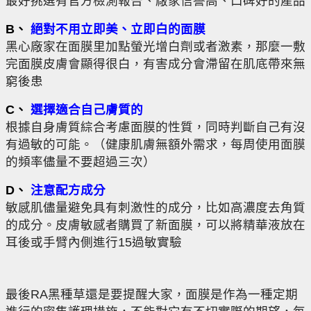
最好挑選有官方檢測報告、廠家信譽高、口碑好的產品
B、
絕對不用立即美、立即白的面膜
黑心廠家在面膜里加點螢光增白劑或者激素，那麼一敷
完面膜皮膚會顯得很白，有害成分會滯留在肌底帶來無
窮後患
C、
選擇適合自己膚質的
根據自身膚質綜合考慮面膜的性質，同時判斷自己有沒
有過敏的可能。（健康肌膚無額外需求，每周使用面膜
的頻率儘量不要超過三次）
D、
注意配方成分
敏感肌儘量避免具有刺激性的成分，比如高濃度去角質
的成分。皮膚敏感者購買了新面膜，可以將精華液放在
耳後或手臂內側進行15過敏實驗
最後RA黑種草還是要提醒大家，面膜是作為一種定期