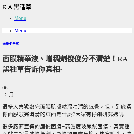
Skip
R A 黑種草
to
content
Menu
Menu
保養小學堂
面膜精華液、增稠劑傻傻分不清楚！RA
黑種草告訴你真相~
06
12 月
很多人喜歡敷完面膜肌膚咕溜咕溜的感覺，但，到底讓
你面膜敷完滑滑的東西是什麼?大家有仔細研究過嗎
很多廠商宣傳的廉價面膜+高濃度玻尿酸面膜，其實裡
面就是超量的增稠劑，會增加皮膚負擔，堵塞毛孔，造