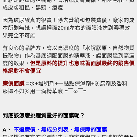
成皮膚粗糙、黑頭、痘痘
因為玻尿酸真的很貴！除去營銷和包裝費後，廠家的成
本所剩無幾，想讓裡面20ml左右的面膜液達到濃稠效
果完全不可能
有良心的品牌方，會以高濃度的「水解膠原、自然物質
提取物」作為基底調配面膜的精華液，讓面膜達到高濃
度的效果，
但是原料的提升也意味著面膜最終的銷售價
格絕對不會便宜
廉價面膜
=水+增稠劑+一點點保濕劑+防腐劑及香料
那還不如多用一滴精華液 =￣ω￣=
到底該怎麼挑選質量好的面膜呢？
A、
不選廉價、無成分列表、無保障的面膜