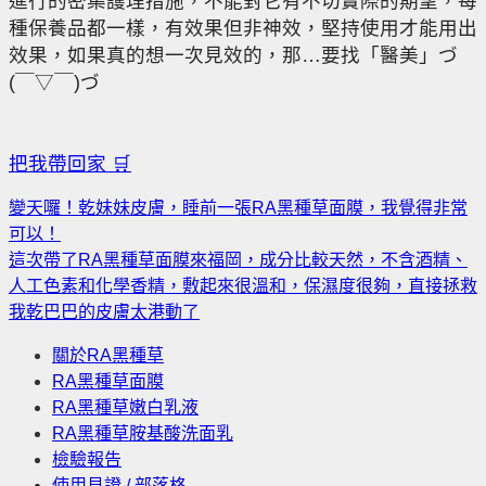
進行的密集護理措施，不能對它有不切實際的期望，每
種保養品都一樣，有效果但非神效，堅持使用才能用出
效果，如果真的想一次見效的，那…要找「醫美」づ
(￣▽￣)づ
把我帶回家
🛒
變天囉！乾妹妹皮膚，睡前一張RA黑種草面膜，我覺得非常
可以！
這次帶了RA黑種草面膜來福岡，成分比較天然，不含酒精、
人工色素和化學香精，敷起來很溫和，保濕度很夠，直接拯救
我乾巴巴的皮膚太港動了
關於RA黑種草
RA黑種草面膜
RA黑種草嫩白乳液
RA黑種草胺基酸洗面乳
檢驗報告
使用見證 / 部落格