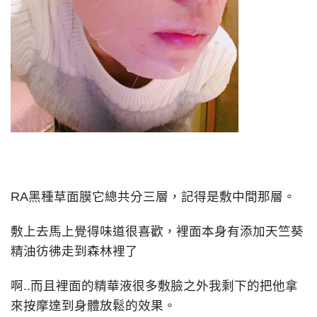
RA黑種草面膜它總共分三層，記得是敷中間那層。
敷上去馬上覺得味道很喜歡，裡面本身有添加天竺葵
精油彷彿走到森林裡了
啊..而且裡面的精華液很多敷臉之外我剩下的把他拿
來按摩達到身體放鬆的效果。