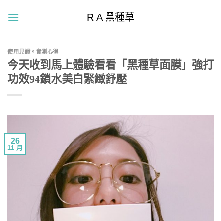
Skip
R A 黑種草
to
content
使用見證。實測心得
今天收到馬上體驗看看「黑種草面膜」強打
功效94鎖水美白緊緻舒壓
26
11 月