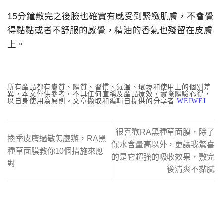
15分鐘敷完之後臉也確實有感受到緊緻肌膚，不會覺
得黏黏或者不舒服的感覺，精油的香氣也殘留在皮膚
上。
所有產品都有膚質、體質、習慣、氣溫、環境和使用上的個別差
異，本文僅供參考，不具任何宣稱及產品療效，實際體驗心得，
以自身使用為原則。文章擷取和編輯自提供的分享者
WEIWEI
很喜歡RA黑種草面膜，除了
換季皮膚過敏怎麼辦，RA黑
保水含量高以外，更讓我驚喜
種草面膜教你10個措施來應
的是它超強的吸收效果，敷完
對
後清爽不黏膩